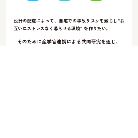
設計の配慮によって、自宅での事故リスクを減らし“お
互いにストレスなく暮らせる環境” を作りたい。
そのために産学官連携による共同研究を通じ、
福祉的・心理的知見とロボティクスの融合により
超高齢社会における住まいのあり方
を検証します。