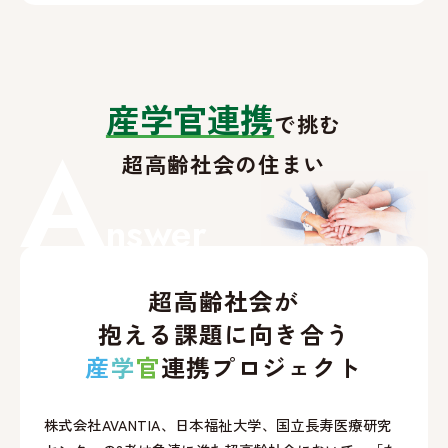
産学官連携
で挑む
A
超高齢社会の住まい
nswer
超高齢社会が
抱える課題に向き合う
産
学
官
連携プロジェクト
株式会社AVANTIA、日本福祉大学、国立長寿医療研究