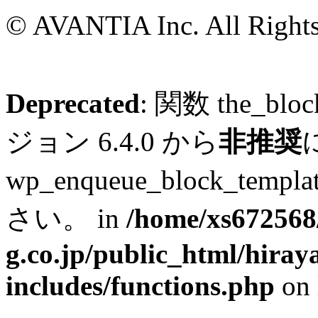
© AVANTIA Inc. All Rights
Deprecated
: 関数 the_blo
ジョン 6.4.0 から
非推奨
wp_enqueue_block_tem
さい。 in
/home/xs672568
g.co.jp/public_html/hiray
includes/functions.php
on 