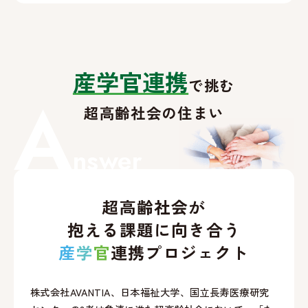
産学官連携
で挑む
A
超高齢社会の住まい
nswer
超高齢社会が
抱える課題に向き合う
産
学
官
連携プロジェクト
株式会社AVANTIA、日本福祉大学、国立長寿医療研究