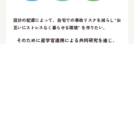
設計の配慮によって、自宅での事故リスクを減らし“お
互いにストレスなく暮らせる環境” を作りたい。
そのために産学官連携による共同研究を通じ、
福祉的・心理的知見とロボティクスの融合により
超高齢社会における住まいのあり方
を検証します。