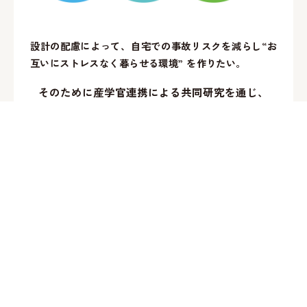
設計の配慮によって、自宅での事故リスクを減らし“お
互いにストレスなく暮らせる環境” を作りたい。
そのために産学官連携による共同研究を通じ、
福祉的・心理的知見とロボティクスの融合により
超高齢社会における住まいのあり方
を検証します。