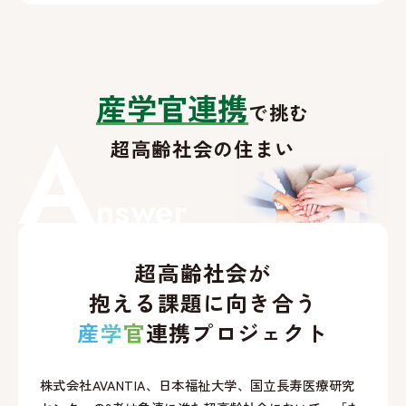
産学官連携
で挑む
A
超高齢社会の住まい
nswer
超高齢社会が
抱える課題に向き合う
産
学
官
連携プロジェクト
株式会社AVANTIA、日本福祉大学、国立長寿医療研究