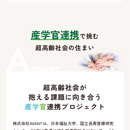
産学官連携
で挑む
A
超高齢社会の住まい
nswer
超高齢社会が
抱える課題に向き合う
産
学
官
連携プロジェクト
株式会社AVANTIA、日本福祉大学、国立長寿医療研究