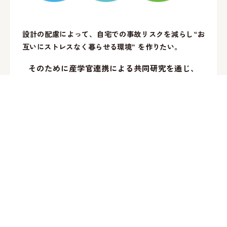
設計の配慮によって、自宅での事故リスクを減らし“お
互いにストレスなく暮らせる環境” を作りたい。
そのために産学官連携による共同研究を通じ、
福祉的・心理的知見とロボティクスの融合により
超高齢社会における住まいのあり方
を検証します。