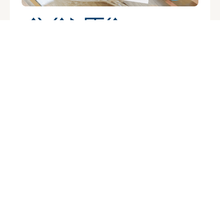
住まいを「人生を支えるインフラ」へと進化させるこ
とを目指し、加齢に伴う心身の変化を受け止める住空
間設計を検証します。動線計画やバリアフリー性、介
護設備との共生に加え、間取りが介護者並びに被介護
者の心理的負担や安心感にどのように寄与するかにつ
いても検証し、得られた知見を今後の設計提案や商品
開発へ反映していきます。